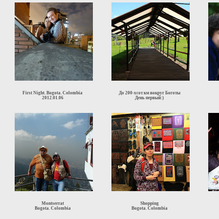
First Night. Bogota. Colombia
До 200-хсот км вокруг Боготы
2012.01.06
День первый:)
Montserrat
Shopping
Bogota. Colombia
Bogota. Colombia