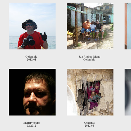
Colombia
San Andres Island
2012.01
Colombia
Ekaterynburg
Старица
02.2012
2012.03