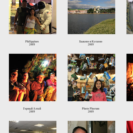
Philippines
Быково и Кусково
2009
2009
Горный Алтай
Photo Phorum
2009
2009