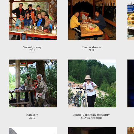
Shamal, spring
Cervine streams
2010
2010
Karakoly
Nikolo-Ugreshskiy monastery
2010
& Lytkarino pond