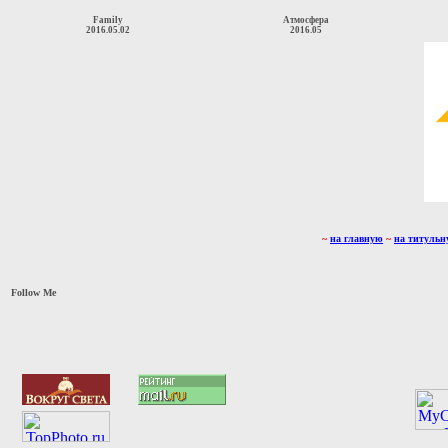
Family
Атмосфера
2016.05.02
2016.05
~
на главную
~
на титульн
Follow Me