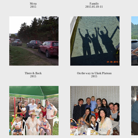
Мста
Family
2015
2015.05.10-11
There & Back
On the way to Ukok Plateau
2015
2015