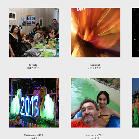
family
Barnaul
2012.11.25
2012.12.21
Vietnam - 2013
Vietnam - 2013
part I
part II