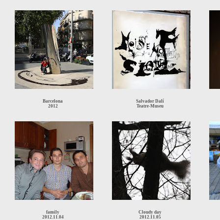
Barcelona
Salvador Dalí
2012
Teatre-Museu
family
Cloudy day
2012.11.04
2012.11.05