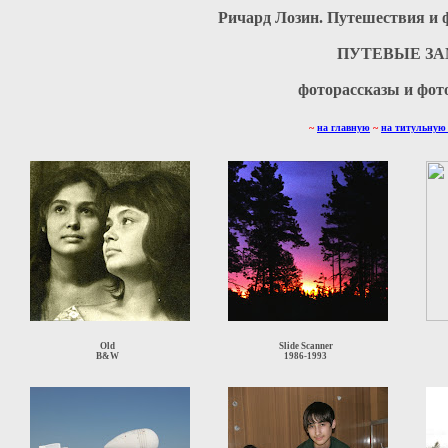
Ричард Лозин. Путешествия и 
ПУТЕВЫЕ ЗА
фоторассказы и фот
~
на главную
~
на титульную
Old
Slide Scanner
B&W
1986-1993