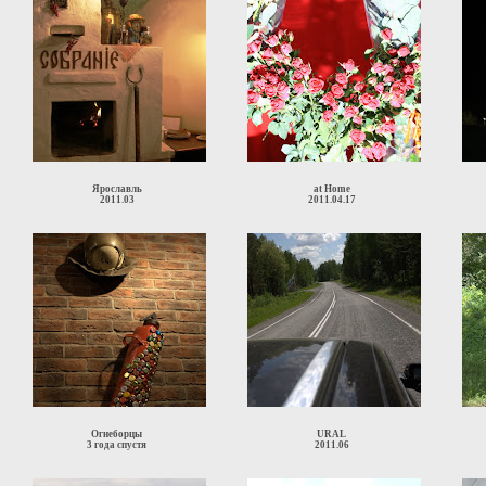
Ярославль
at Home
2011.03
2011.04.17
Огнеборцы
URAL
3 года спустя
2011.06