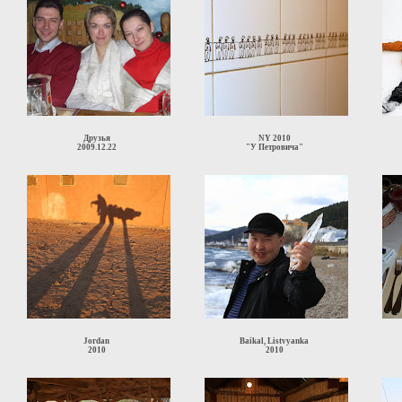
Друзья
NY 2010
2009.12.22
"У Петровича"
Jordan
Baikal, Listvyanka
2010
2010