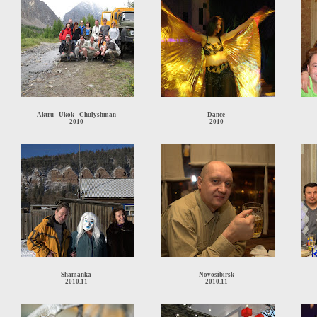
Aktru - Ukok - Chulyshman
Dance
2010
2010
Shamanka
Novosibirsk
2010.11
2010.11