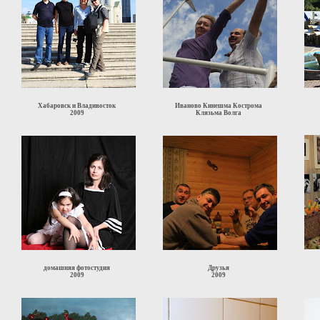
Хабаровск и Владивосток
Иваново Кинешма Кострома
2009
Клязьма Волга
домашняя фотостудия
Друзья
2009
2009