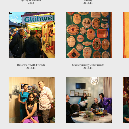
spring & autumn
Family
2013
2013.11
Düsseldorf with Friends
Yekaterynburg with Friends
2013.11
2013.11