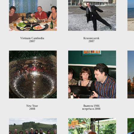
Vietnam Cambodia
Krasnoyarsk
2007
2007
New Year
Выпуск 1986
2008
встреча в 2008