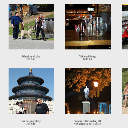
Teletskoye Lake
Yekaterinburg
2012.04
2012.06
Our Beijing Story
Emperor Alexander_III
2012.06
Novosibirsk 2012.06.22