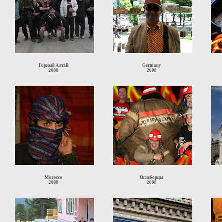
Горный Алтай
Germany
2008
2008
Morocco
Огнеборцы
2008
2008