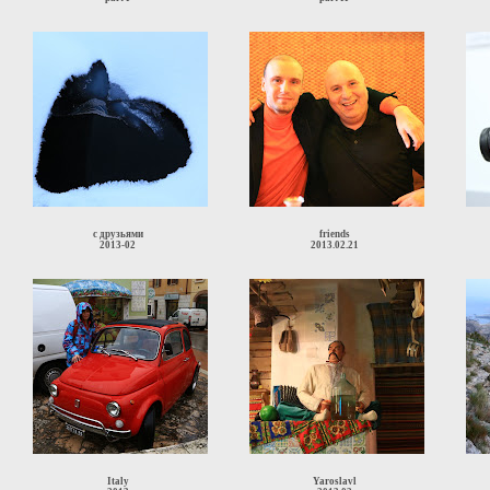
с друзьями
friends
2013-02
2013.02.21
Italy
Yaroslavl