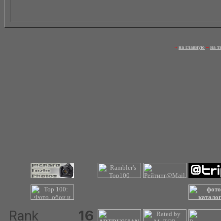
~
на главную
~
на т