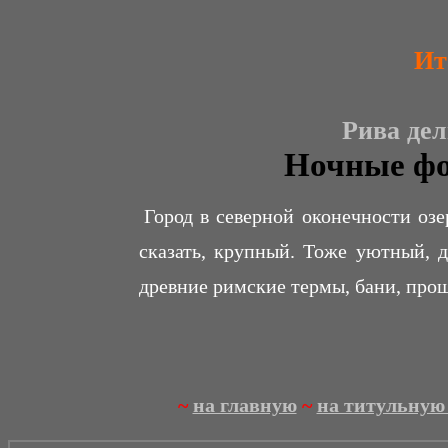
Ита
Рива дел
Ночные фот
Город в северной оконечности оз
сказать, крупный. Тоже уютный, 
древние римские термы, бани, проще
~
на главную
~
на титульную