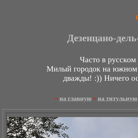
Дезенцано-дель-
Часто в русском
Милый городок на южном б
дважды! :)) Ничего о
~
на главную
~
на титульную