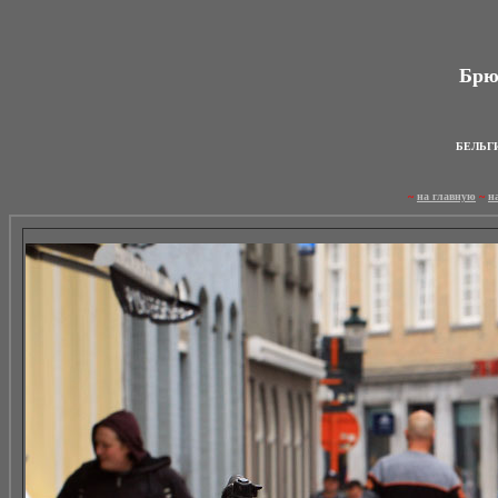
Брюг
БЕЛЬГИ
~
на главную
~
н