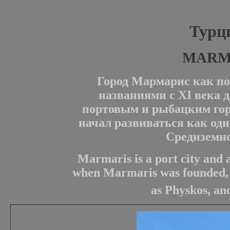
Турц
MARM
Город Мармарис как по
названиями с XI века д
портовым и рыбацким горо
начал развиваться как оди
Средиземно
Marmaris
is a port city and a
when Marmaris was founded, i
as Physkos, an