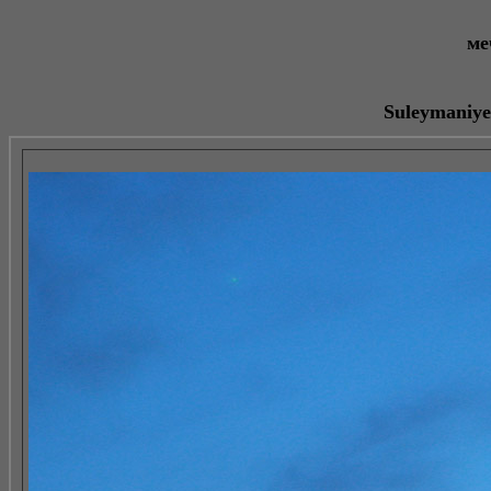
ме
Suleymaniye