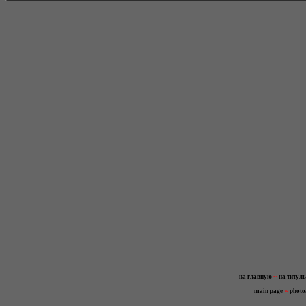
~
на главную
на титул
~
main page
photo