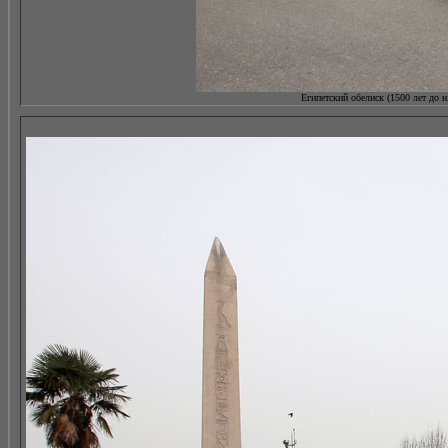
Египетский обелиск (1500 лет до н.э