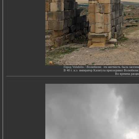
Город Volubilis / Волюбилис. эта местность была заселен
В 40 г. н.э. император Калигула присоединил Волюбилис
Во времена расцве