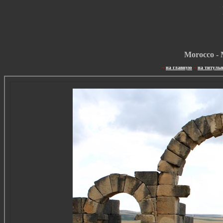
Morocco - 
~
на главную
~
на титуль