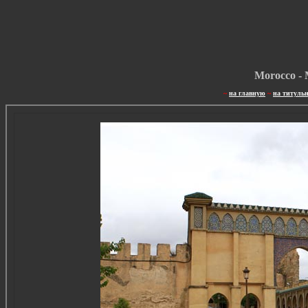
Morocco - 
~
на главную
~
на титуль