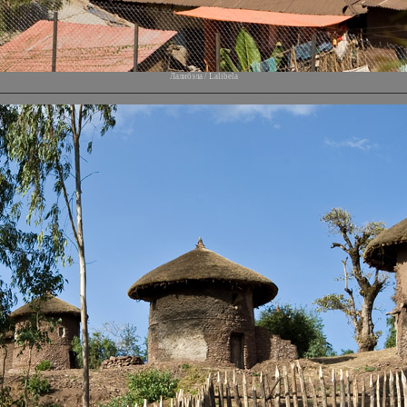
Лалибэла / Lalibela