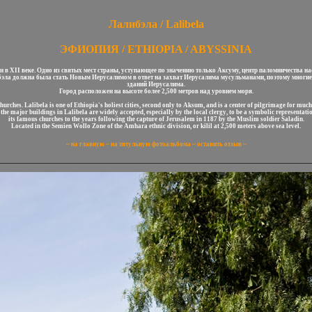
Лалибэла / Lalibela
ЭФИОПИЯ / ETHIOPIA / ABYSSINIA
 в XII веке. Одно из святых мест страны, уступающее по значению только Аксуму, центр паломничества на
эла должна была стать Новым Иерусалимом в ответ на захват Иерусалима мусульманами, поэтому многие 
зданий Иерусалима.
Город расположен на высоте более 2,500 метров над уровнем моря.
hurches. Lalibela is one of Ethiopia's holiest cities, second only to Aksum, and is a center of pilgrimage for muc
 major buildings in Lalibela are widely accepted, especially by the local clergy, to be a symbolic representatio
its famous churches to the years following the capture of Jerusalem in 1187 by the Muslim soldier Saladin.
Located in the Semien Wollo Zone of the Amhara ethnic division, or kilil at 2,500 meters above sea level.
~
на главную
~
на титульную фотоальбома
~
оставить отзыв
~