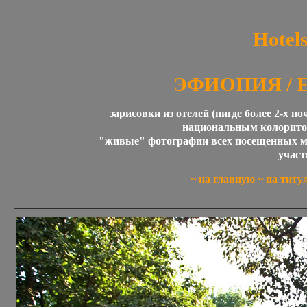
Hotel
ЭФИОПИЯ / E
зарисовки из отелей (нигде более 2-х н
национальным колоритом
"живые" фотографии всех посещенных ме
учас
~
на главную
~
на титу