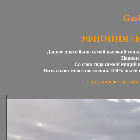
Gas
ЭФИОПИЯ / E
Данное плато было самой высокой точко
Наивысш
Со слов гида самый нищий 
Визуально: много поселений. 100% полей 
~
на главную
~
на титу