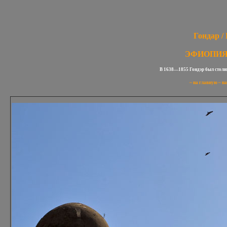
Гондар / 
ЭФИОПИЯ /
В 1638—1855 Гондэр был столиц
~
на главную
~
на