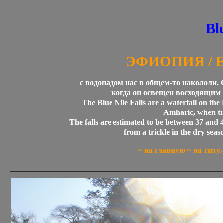
Bl
ЭФИОПИЯ / E
с водопадом нас в общем-то накололи. С
когда он освещен восходящим с
The Blue Nile Falls are a waterfall on the
Amharic, when tr
The falls are estimated to be between 37 and 4
from a trickle in the dry seas
~
на главную
~
на титу