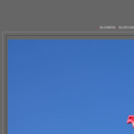
~
на главную
~
на титуль