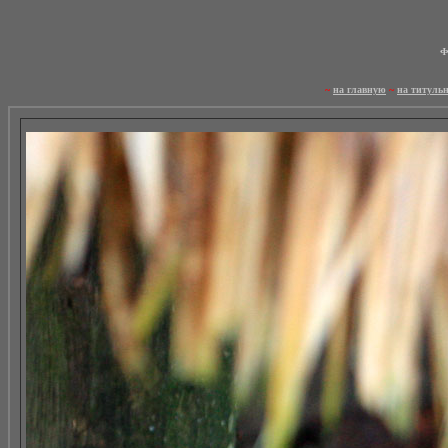
Ф
~
на главную
~
на титуль