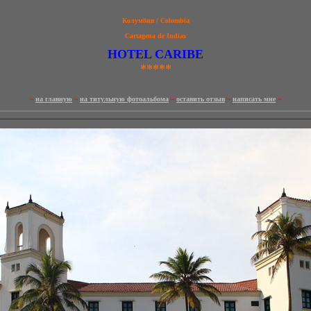
Колумбия /
Colombia
Cartagena de Indias
HOTEL CARIBE
*****
~
на главную
~
на титульную фотоальбома
~
оставить отзыв
~
написать мне
~