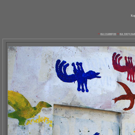
Кар
~
на главную
~
на титуль