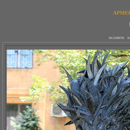
АРМЕН
~
на главную
~
н