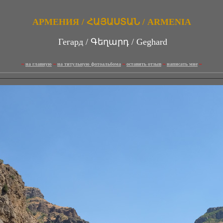
АРМЕНИЯ / ՀԱՅԱՍՏԱՆ / ARMENIA
Гегард / Գեղարդ / Geghard
~
на главную
~
на титульную фотоальбома
~
оставить отзыв
~
написать мне
~