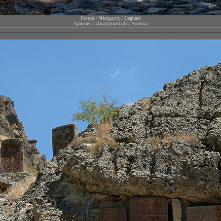
Гегард / Գեղարդ / Geghard
Армения / Հայաստան / Armenia