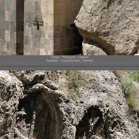
Гегард / Գեղարդ / Geghard
Армения / Հայաստան / Armenia