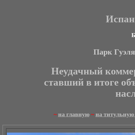
Испан
Б
Парк Гуэля 
Неудачный коммер
ставший в итоге об
нас
~
на главную
~
на титульную