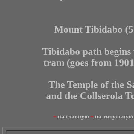
Mount Tibidabo (5
Tibidabo path begins w
tram (goes from 1901),
The Temple of the 
and the Collserola T
~
на главную
~
на титульную