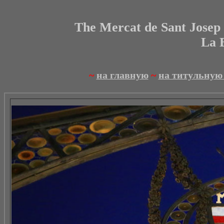
The Mercat de Sant Josep d
La B
~
на главную
~
на титульную