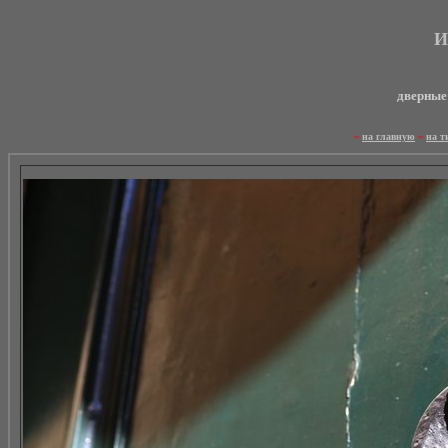
И
дверные 
~
на главную
~
на т