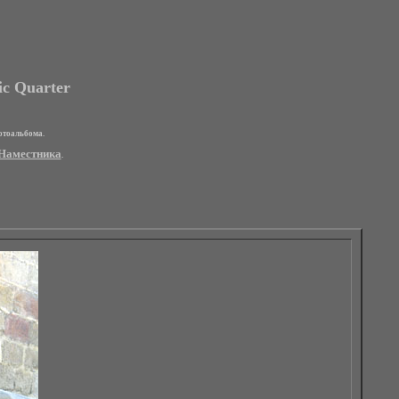
ic Quarter
отоальбома.
Наместника
.