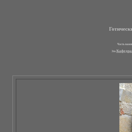
Готически
Часть важн
Кафедра
Это