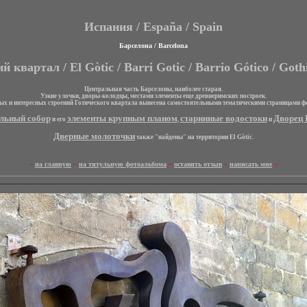
Испания / España
/ Spain
Барселона / Barcelona
й квартал / El Gòtic / Barri Gotic / Barrio Gótico / Goth
Центральная часть Барселоны, наиболее старая.
Узкие улочки, дворы-колодцы, местами элементы еще древнеримских построек.
ых и интересных строений Готического квартала вынесена самостоятельными тематическими страницами ф
льный собор
элементы крупным планом
старинные водостоки
Дворец 
и его
,
и
Дверные молоточки
также "найдены" на территории El Gòtic.
~
на главную
~
на титульную фотоальбома
~
оставить отзыв
~
написать мне
~