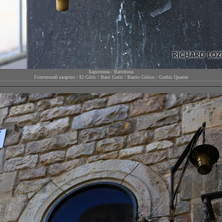
Барселона / Barcelona
Готический квартал / El Gòtic / Barri Gotic / Barrio Gótico / Gothic Quarter