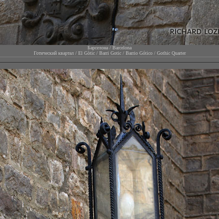
Барселона / Barcelona
Готический квартал / El Gòtic / Barri Gotic / Barrio Gótico / Gothic Quarter