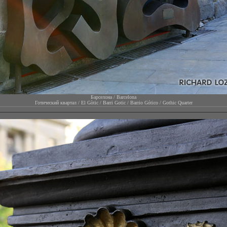
Барселона / Barcelona
Готический квартал / El Gòtic / Barri Gotic / Barrio Gótico / Gothic Quarter