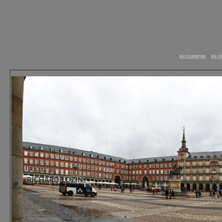
~
на главную
~
на т