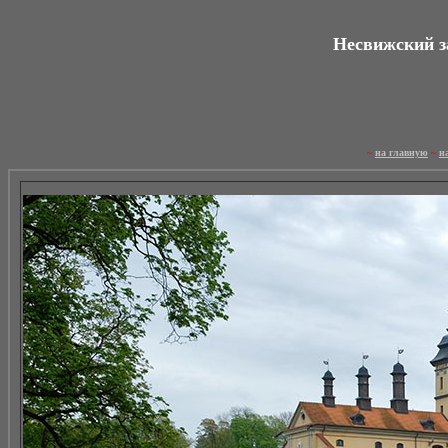
Несвижский за
~
на главную
~
н