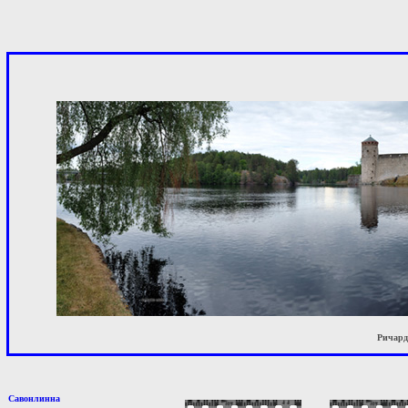
Ричард 
Савонлинна