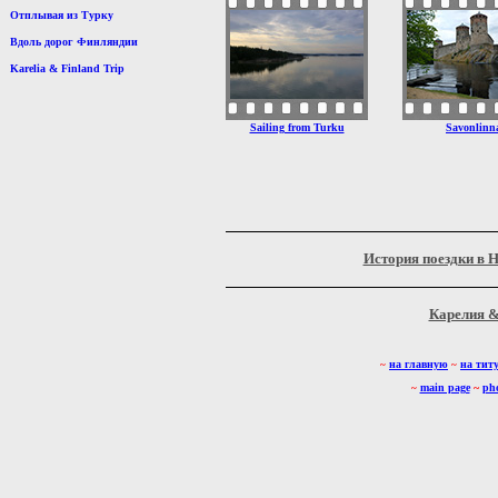
Отплывая из Турку
Вдоль дорог Финляндии
Karelia & Finland Trip
Sailing from Turku
Savonlinn
История поездки в Н
Карелия &
на главную
на тит
~
~
main page
~
ph
~