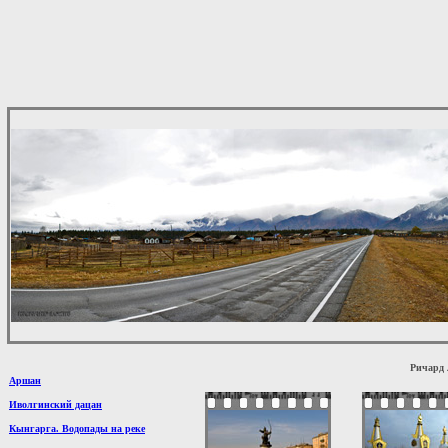
Ричард 
Аршан
Иволгинский дацан
Кынгарга. Водопады на реке