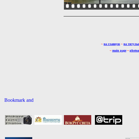
на главную
на титуль
~
~
main page
~
photo
~