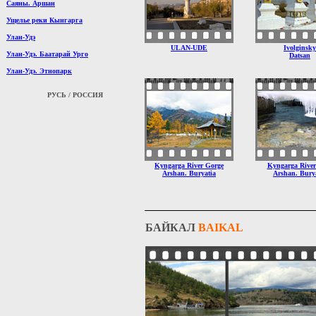
Саяны. Аршан
Ущелье реки Кынгарга
Улан-Удэ
ULAN-UDE
Ivolginsky
Улан-Удэ. Баатарай Урго
Datsan
Улан-Удэ. Этнопарк
РУСЬ / РОССИЯ
Kyngarga River Gorge
Kyngarga River
Arshan. Buryatia
Arshan. Bury
БАЙКАЛ
BAIKAL