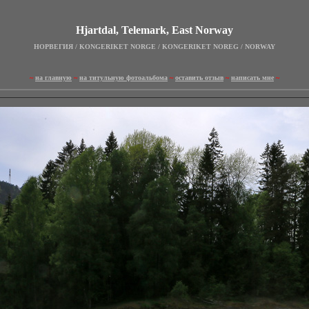
Hjartdal, Telemark, East Norway
НОРВЕГИЯ / KONGERIKET NORGE / KONGERIKET NOREG / NORWAY
~
на главную
~
на титульную фотоальбома
~
оставить отзыв
~
написать мне
~