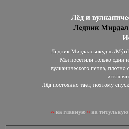
Лёд и вулканичес
Ледник Мирдалсь
И
Ледник Мирдалсьокудль /Mýrda
Мы посетили только один н
вулканического пепла, плотно
исключи
Лёд постоянно тает, поэтому спус
~
на главную
~
на титульную