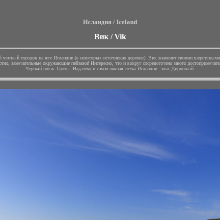
Исландия / Iceland
Вик / Vik
 уютный городок на юге Исландии (в некоторых источниках деревня). Вик знаменит своими шерстяными
тно, замечательные окружающие пейзажи! Интересно, что и вокруг сосредоточено много достопримечате
Черный пляж. Гроты. Надалеко и самая южная точка Исландии - мыс Дирхолаэй.