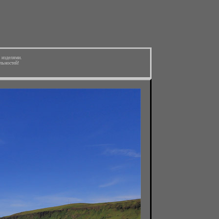
 изделями.
льностей!