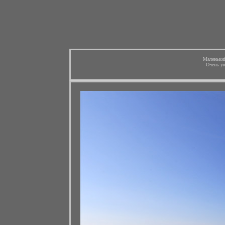
Маленький
Очень ую