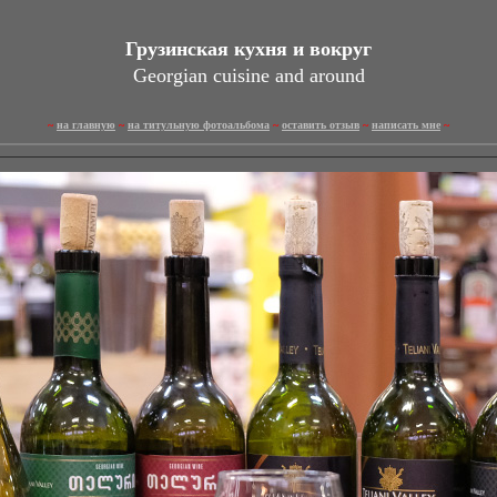
Грузинская кухня и вокруг
Georgian cuisine and around
~
на главную
~
на титульную фотоальбома
~
оставить отзыв
~
написать мне
~