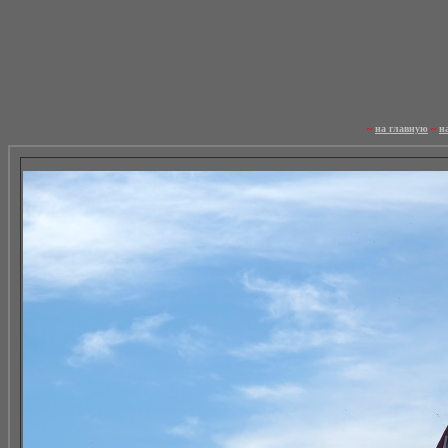
~
на главную
~
н