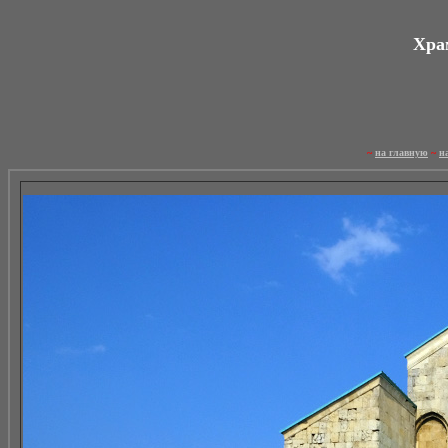
Храм
~
на главную
~
н