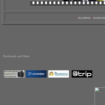
~
на главную
~
на титуль