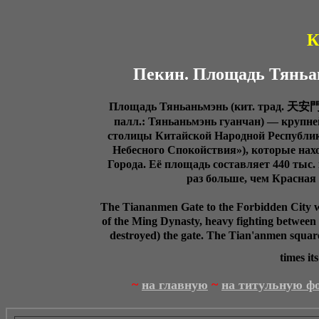
К
Пекин. Площадь Тяньань
Площадь Тяньаньмэнь (кит. трад. 天安
палл.: Тяньаньмэнь гуанчан) — крупн
столицы Китайской Народной Республики
Небесного Спокойствия»), которые нахо
Города. Её площадь составляет 440 тыс. к
раз больше, чем Красная 
The Tiananmen Gate to the Forbidden City w
of the Ming Dynasty, heavy fighting betwee
destroyed) the gate. The Tian'anmen square
times its
~
на главную
~
на титульную ф